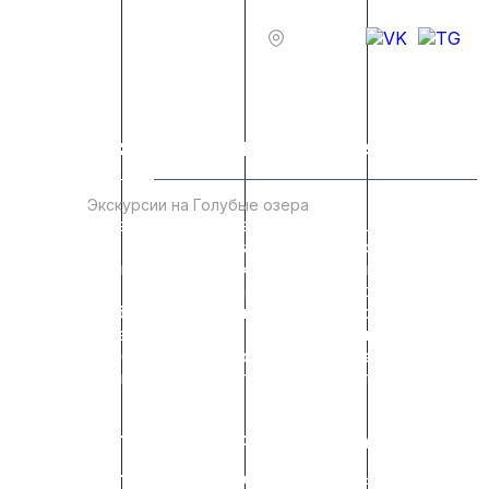
Казань
Экскурсии на Голубые озера
Главная
/
Экскурсии на Голубые озера
Отправляйтесь в захватывающее путешествие к
волшебным Голубым озерам из Казани с Only
Business! Мы предлагаем комфортные экскурсии с
возможностью заказа трансфера, аренды автобуса
или автомобиля бизнес-класса. Наш сервис
премиум-класса, сравнимый с лучшими
люксовыми брендами, гарантирует незабываемый
опыт, наполненный удобством и красотой
природы.
Особенности наших экскурсий на Голубые озера:
Гибкие транспортные решения:
Выберите